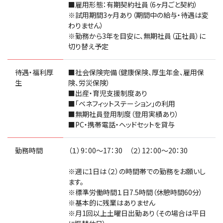
■雇用形態：有期契約社員（6ヶ月ごと契約）
※試用期間3ヶ月あり（期間中の給与・待遇は変
わりません）
※勤務から3年を目安に、無期社員（正社員）に
切り替え予定
待遇・福利厚
■社会保険完備（健康保険、厚生年金、雇用保
生
険、労災保険）
■出産・育児支援制度あり
■「ベネフィットステーション」の利用
■無期社員登用制度（登用実績あり）
■PC・携帯電話・ヘッドセットを貸与
勤務時間
（１）9：00～17：30 （２）12：00～20：30
※週に1日は（２）の時間帯での勤務をお願いし
ます。
※標準労働時間１日7.5時間（休憩時間60分）
※基本的に残業はありません
※月1回以上土曜日出勤あり（その場合は平日