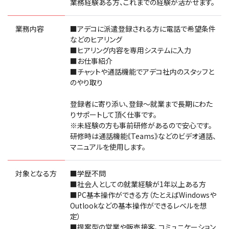
業務経験ある方、これまでの経験が活かせます。
業務内容
■アデコに派遣登録される方に電話で希望条件
などのヒアリング
■ヒアリング内容を専用システムに入力
■お仕事紹介
■チャットや通話機能でアデコ社内のスタッフと
のやり取り
登録者に寄り添い、登録〜就業まで長期にわた
りサポートして頂く仕事です。
※未経験の方も事前研修があるので安心です。
研修時は通話機能《Teams》などのビデオ通話、
マニュアルを使用します。
対象となる方
■学歴不問
■社会人としての就業経験が1年以上ある方
■PC基本操作ができる方（たとえばWindowsや
Outlookなどの基本操作ができるレベルを想
定）
■提案型の営業や販売接客、コミュニケーション