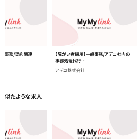
者採用】一般事務/契約関連
【障がい者採用】一般事務/アデコ社
Support4…
事務処理代行…
式会社
アデコ株式会社
似たような求人