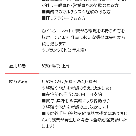
が伴う一般事務・営業事務の経験のある方
■業務でのマルチタスク経験のある方
■ITリテラシーのある方
◎インターネットが繋がる環境をお持ちの方を
想定しています。仕事に必要な機材は会社から
貸与致します
※ブランクOK（３年未満）
雇用形態
契約・嘱託社員
給与/待遇
月給例：232,500～254,000円
※経験や能力を考慮のうえ、決定します
■在宅勤務手当：200円／日支給
■賞与（年2回）※業績により変動あり
※経験や能力を考慮の上、決定します
■時間外手当（全額支給※基本残業はありませ
んが、残業が発生した場合は全額別途支給いた
します）