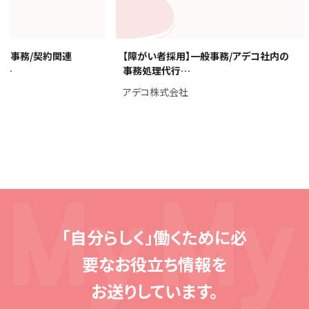
採用】一般事務/契約関連
【障がい者採用】一般事務/アデコ社
upport4…
事務処理代行…
会社
アデコ株式会社
「自分らしく」働くために必
要な
お役立ち情報を
お送りしています。