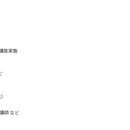
で講座実施
ど
）
講師 など