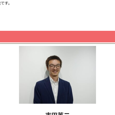
です。
吉田英二