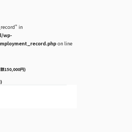
record" in
l/wp-
employment_record.php
on line
150,000円)
回)