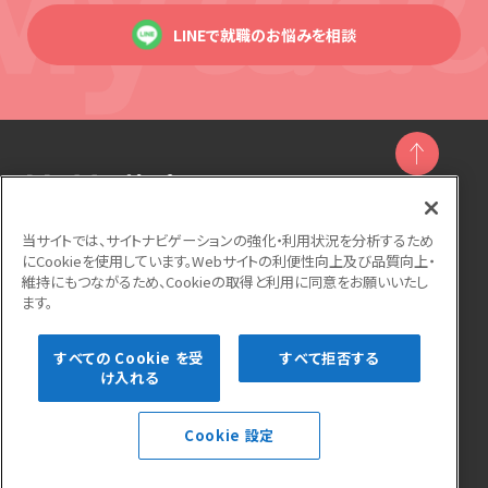
LINEで就職のお悩みを相談
当サイトでは、サイトナビゲーションの強化・利用状況を分析するため
にCookieを使用しています。Webサイトの利便性向上及び品質向上・
運営会社
利用規約
個人情報保護方針
維持にもつながるため、Cookieの取得と利用に同意をお願いいたし
ます。
サイトマップ
よくある質問
お問い合わせ
すべての Cookie を受
すべて拒否する
け入れる
Cookie 設定
Copyright © Startline CO.,LTD. All rights reserved.