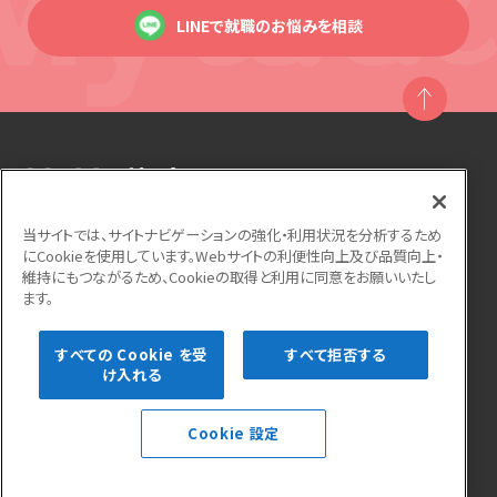
LINEで就職のお悩みを相談
当サイトでは、サイトナビゲーションの強化・利用状況を分析するため
にCookieを使用しています。Webサイトの利便性向上及び品質向上・
運営会社
利用規約
個人情報保護方針
維持にもつながるため、Cookieの取得と利用に同意をお願いいたし
ます。
サイトマップ
よくある質問
お問い合わせ
すべての Cookie を受
すべて拒否する
け入れる
Cookie 設定
Copyright © Startline CO.,LTD. All rights reserved.