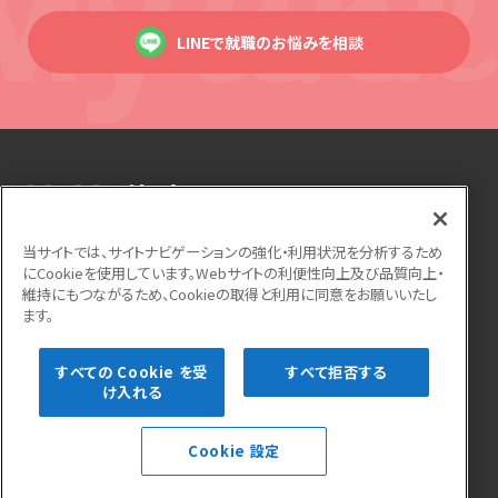
LINEで就職のお悩みを相談
当サイトでは、サイトナビゲーションの強化・利用状況を分析するため
にCookieを使用しています。Webサイトの利便性向上及び品質向上・
運営会社
利用規約
個人情報保護方針
維持にもつながるため、Cookieの取得と利用に同意をお願いいたし
ます。
サイトマップ
よくある質問
お問い合わせ
すべての Cookie を受
すべて拒否する
け入れる
Cookie 設定