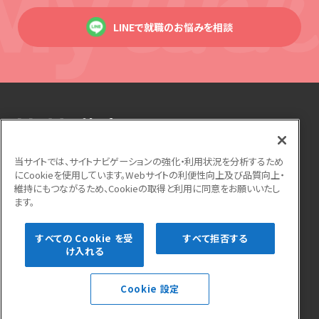
LINEで就職のお悩みを相談
当サイトでは、サイトナビゲーションの強化・利用状況を分析するため
にCookieを使用しています。Webサイトの利便性向上及び品質向上・
運営会社
利用規約
個人情報保護方針
維持にもつながるため、Cookieの取得と利用に同意をお願いいたし
ます。
サイトマップ
よくある質問
お問い合わせ
すべての Cookie を受
すべて拒否する
け入れる
Cookie 設定