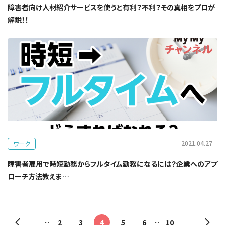
障害者向け人材紹介サービスを使うと有利？不利？その真相をプロが
解説！！
2021.04.27
ワーク
障害者雇用で時短勤務からフルタイム勤務になるには？企業へのアプ
ローチ方法教えま…
...
...
2
3
4
5
6
10